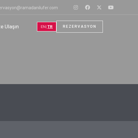
ervasyon@ramadanilufer.com
ze Ulaşın
EN
TR
REZERVASYON
|