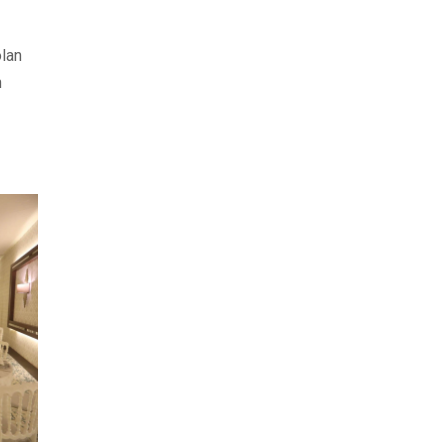
olan
n