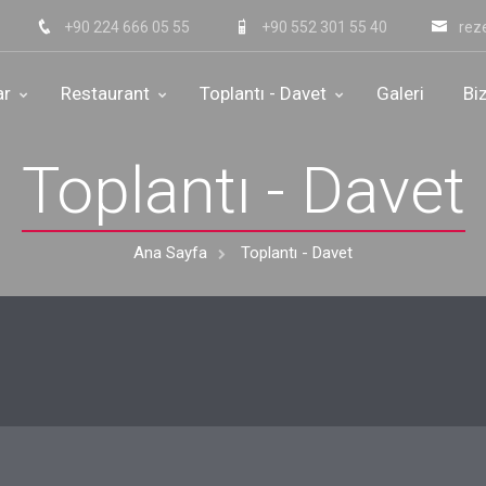
+90 224 666 05 55
+90 552 301 55 40
rez
ar
Restaurant
Toplantı - Davet
Galeri
Bi
Toplantı - Davet
zi Çekebilir
s Center
Ana Sayfa
Toplantı - Davet
rant & Brasserie
nge
Hakkında