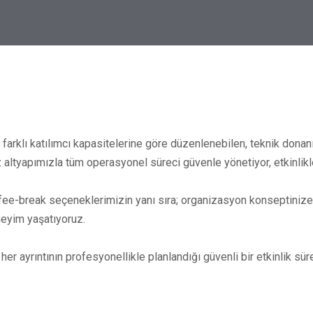
e
 farklı katılımcı kapasitelerine göre düzenlenebilen, teknik donan
iz altyapımızla tüm operasyonel süreci güvenle yönetiyor, etkinlik
offee-break seçeneklerimizin yanı sıra; organizasyon konseptini
eneyim yaşatıyoruz.
r ayrıntının profesyonellikle planlandığı güvenli bir etkinlik s