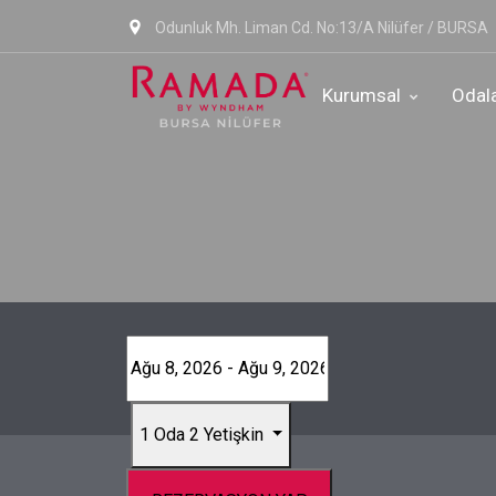
Odunluk Mh. Liman Cd. No:13/A Nilüfer / BURSA
Kurumsal
Odal
Kurumsal
İlgini
Hakkımızda
Fitnes
Erişilebilirlik
Restau
Sürdürülebilirlik
R-Lou
KVKK Aydınlatma Metni
Bursa 
Çerez Politikası
1 Oda
2 Yetişkin