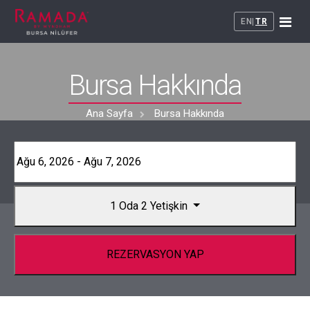
EN
|
TR
+
Bursa Hakkında
Kurumsal
+
Odalar
Ana Sayfa
Bursa Hakkında
Restaurant
Maya's Restaurant
Toplantı - Davet
Maya Brasserie
1 Oda
2 Yetişkin
Toplantı Salonları
Galeri
Düğün - Davet
Bize Ulaşın
REZERVASYON YAP