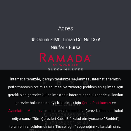
Adres
Odunluk Mh. Liman Cd. No:13/A
Nilüfer / Bursa
İnternet sitemizde, içeriğin tarafınıza sağlanması, internet sitemizin
performansının optimize edilmesi ve ziyaretçi profilinin anlaşılması için
gerekli olan çerezler kullanılmaktadır. İnternet sitesi üzerinde kullanılan
Bize Ulaşın
çerezler hakkında detaylı bilgi almak için
Çerez Politikamızı
ve
Aydınlatma Metnimizi
incelemenizi rica ederiz. Çerez kullanımını kabul
+90 224 666 05 55
ediyorsanız “Tüm Çerezleri Kabul Et”, kabul etmiyorsanız “Reddet”,
+90 552 301 55 40
tercihlerinizi belirlemek için “Kişiselleştir” seçeneğini kullanabilirsiniz.
rezervasyon@ramadanilufer.com